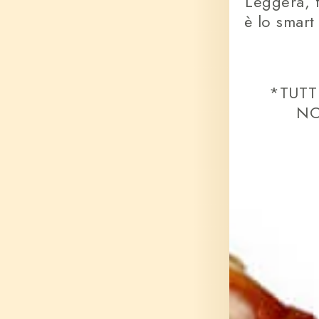
Leggera, 
è lo smar
*TUTT
NO