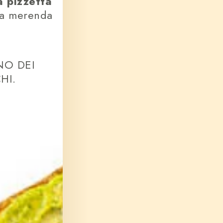
a pizzetta
na merenda
NO DEI
HI.